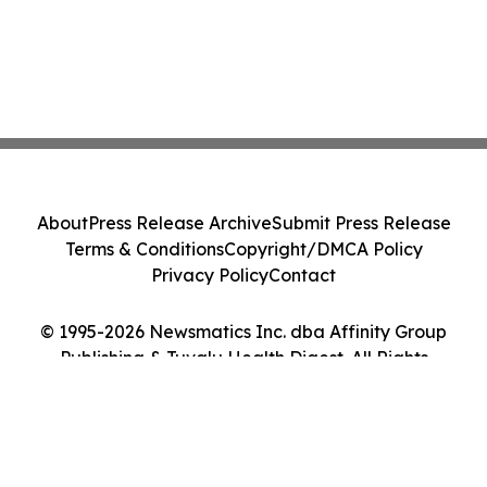
About
Press Release Archive
Submit Press Release
Terms & Conditions
Copyright/DMCA Policy
Privacy Policy
Contact
© 1995-2026 Newsmatics Inc. dba Affinity Group
Publishing & Tuvalu Health Digest. All Rights
Reserved.
Cookie Settings / Your Privacy Choices