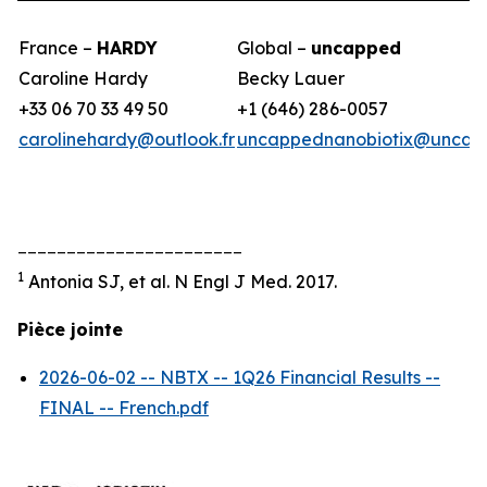
France –
HARDY
Global –
uncapped
Caroline Hardy
Becky Lauer
+33 06 70 33 49 50
+1 (646) 286-0057
carolinehardy@outlook.fr
uncappednanobiotix@uncap
_______________________
1
Antonia SJ, et al. N Engl J Med. 2017.
Pièce jointe
2026-06-02 -- NBTX -- 1Q26 Financial Results --
FINAL -- French.pdf