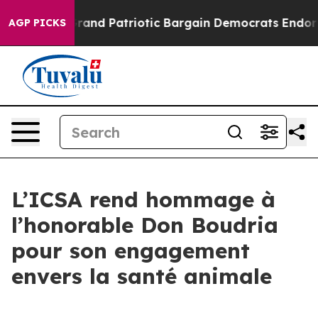
..
For a Grand Patriotic Bargain Democrats Endorse R
AGP PICKS
L’ICSA rend hommage à
l’honorable Don Boudria
pour son engagement
envers la santé animale